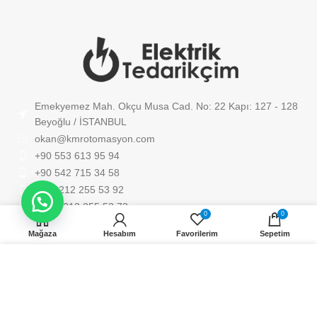
Emekyemez Mah. Okçu Musa Cad. No: 22 Kapı: 127 - 128
Beyoğlu / İSTANBUL
okan@kmrotomasyon.com
+90 553 613 95 94
+90 542 715 34 58
Tel: 0212 255 53 92
Fax: 0212 255 53 73
0
0
Mağaza
Hesabım
Favorilerim
Sepetim
DOKÜMANLAR
Web sitemizdeki deneyiminizi geliştirmek için çerezler kullanıyoruz. Bu web
sitesine göz atarak, çerez kullanımımızı kabul etmiş olursunuz.
KURUMSAL
DAHA FAZLA BILGI AL
KABUL ET