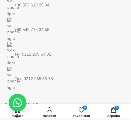
+90 553 613 95 94
+90 542 715 34 58
Tel: 0212 255 53 92
Fax: 0212 255 53 73
DOKÜMANLAR
0
0
Mağaza
Hesabım
Favorilerim
Sepetim
KURUMSAL
Web sitemizdeki deneyiminizi geliştirmek için çerezler kullanıyoruz. Bu web