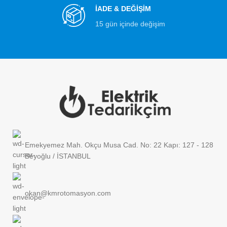
İADE & DEĞİŞİM
15 gün içinde değişim
Emekyemez Mah. Okçu Musa Cad. No: 22 Kapı: 127 - 128
Beyoğlu / İSTANBUL
okan@kmrotomasyon.com