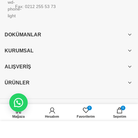
Fax: 0212 255 53 73
DOKÜMANLAR
KURUMSAL
ALIŞVERIŞ
ÜRÜNLER
Elektrik Tedarikçim
2020-2025 - Tüm Hakları Saklıdır
"Site Tasarım ve Kurulum
0
0
TEKLIF İSTE
Barış ÜNEY"
Mağaza
Hesabım
Favorilerim
Sepetim
Web sitemizdeki deneyiminizi geliştirmek için çerezler kullanıyoruz. Bu web
sitesine göz atarak, çerez kullanımımızı kabul etmiş olursunuz.