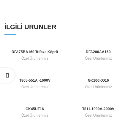
İLGILI ÜRÜNLER
DFA75BA160 Trifaze Köprü
DFA200AA160
Diyot
Özel Ürünlerimiz
Özel Ürünlerimiz
T805-551A -1600V
GK100KQ16
Özel Ürünlerimiz
Özel Ürünlerimiz
GK45UT16
T811-1900A-2000V
Özel Ürünlerimiz
Özel Ürünlerimiz