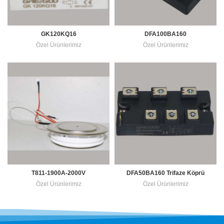
GK120KQ16
DFA100BA160
Özel Ürünlerimiz
Özel Ürünlerimiz
T811-1900A-2000V
DFA50BA160 Trifaze Köprü
Diyot
Özel Ürünlerimiz
Özel Ürünlerimiz