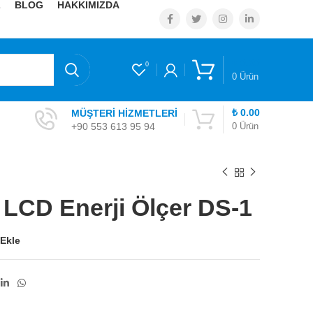
Z
BLOG
HAKKIMIZDA
₺
0.00
0
0
Ürün
₺
0.00
MÜŞTERİ HİZMETLERİ
+90 553 613 95 94
0
Ürün
ı LCD Enerji Ölçer DS-1
 Ekle