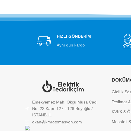
HIZLI GÖNDERİM
Aynı gün kargo
DOKÜM
Gizlilik S
Teslimat &
Emekyemez Mah. Okçu Musa Cad.
No: 22 Kapı: 127 - 128 Beyoğlu /
KVKK & Ön
İSTANBUL
Mesafeli S
okan@kmrotomasyon.com