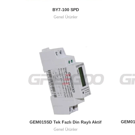
BY7-100 SPD
Genel Ürünler
GEM015
GEM015SD Tek Fazlı Din Raylı Aktif
Enerji Sayacı
Genel Ürünler