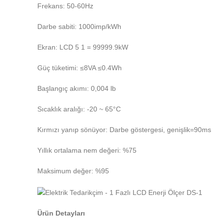
Frekans:
50-60Hz
Darbe sabiti:
1000imp/kWh
Ekran:
LCD 5 1 = 99999.9kW
Güç tüketimi:
≤8VA ≤0.4Wh
Başlangıç ​​akımı:
0,004 lb
Sıcaklık aralığı:
-20 ~ 65°C
Kırmızı yanıp sönüyor:
Darbe göstergesi, genişlik=90ms
Yıllık ortalama nem değeri:
%75
Maksimum değer:
%95
Ürün Detayları