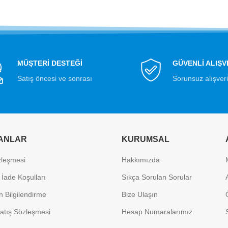
MÜŞTERİ DESTEĞİ
GÜVENLİ ALIŞV
Satış öncesi ve sonrası
Sorunsuz alışver
ANLAR
KURUMSAL
özleşmesi
Hakkımızda
 İade Koşulları
Sıkça Sorulan Sorular
 Bilgilendirme
Bize Ulaşın
atış Sözleşmesi
Hesap Numaralarımız