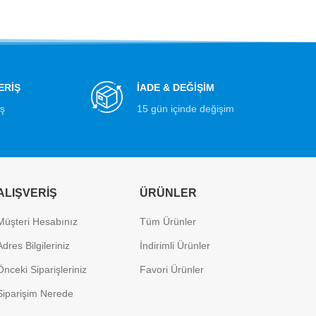
ERİŞ
İADE & DEĞİŞİM
iş
15 gün içinde değişim
ALIŞVERIŞ
ÜRÜNLER
Müşteri Hesabınız
Tüm Ürünler
Adres Bilgileriniz
İndirimli Ürünler
Önceki Siparişleriniz
Favori Ürünler
Siparişim Nerede