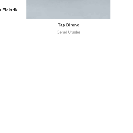
 Elektrik
i Ölçer
Taş Direnç
Genel Ürünler