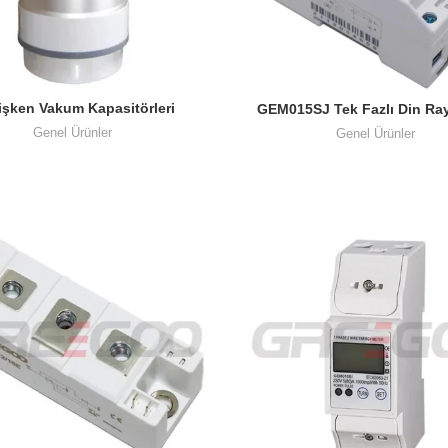
şken Vakum Kapasitörleri
GEM015SJ Tek Fazlı Din Rayl
Enerji Sayacı
Genel Ürünler
Genel Ürünler