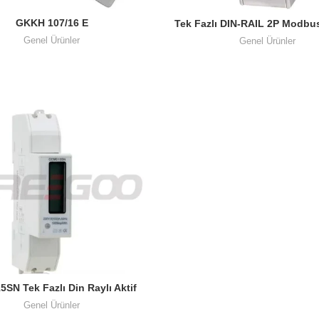
GKKH 107/16 E
Tek Fazlı DIN-RAIL 2P Modbus
Güç Ölçer LCD Dijital Enerj
Genel Ürünler
Genel Ürünler
RS485
SN Tek Fazlı Din Raylı Aktif
Enerji Sayacı
Genel Ürünler