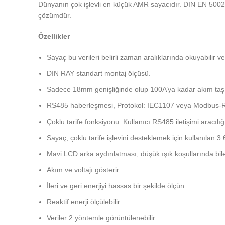
Dünyanın çok işlevli en küçük AMR sayacıdır. DIN EN 50022,
çözümdür.
Özellikler
Sayaç bu verileri belirli zaman aralıklarında okuyabilir v
DIN RAY standart montaj ölçüsü.
Sadece 18mm genişliğinde olup 100A’ya kadar akım taşıy
RS485 haberleşmesi, Protokol: IEC1107 veya Modbus
Çoklu tarife fonksiyonu. Kullanıcı RS485 iletişimi aracıl
Sayaç, çoklu tarife işlevini desteklemek için kullanılan 3
Mavi LCD arka aydınlatması, düşük ışık koşullarında bil
Akım ve voltajı gösterir.
İleri ve geri enerjiyi hassas bir şekilde ölçün.
Reaktif enerji ölçülebilir.
Veriler 2 yöntemle görüntülenebilir: