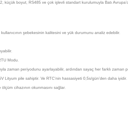
 küçük boyut, RS485 ve çok işlevli standart kurulumuyla Batı Avrupa’da 
e kullanıcının şebekesinin kalitesini ve yük durumunu analiz edebilir.
abilir.
-RTU Modu.
ığıyla zaman periyodunu ayarlayabilir, ardından sayaç her farklı zaman pe
.6V Lityum pile sahiptir. Ve RTC’nin hassasiyeti 0,5s/gün’den daha iyidir.
e ölçüm cihazının okunmasını sağlar.