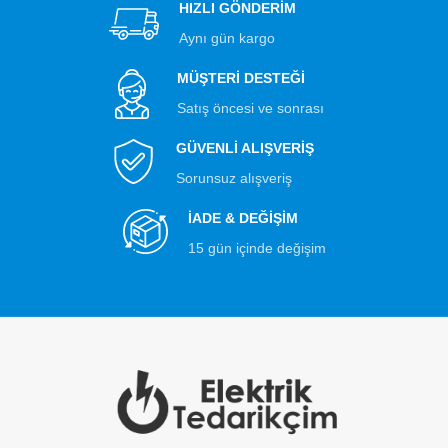
HIZLI GÖNDERİM
Aynı gün kargo
MÜŞTERİ DESTEĞİ
Satış öncesi ve sonrası
GÜVENLİ ALIŞVERİŞ
Sorunsuz alışveriş
İADE & DEĞİŞİM
15 gün içinde değişim