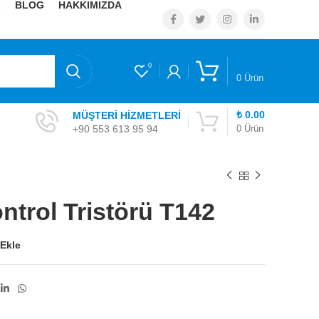
Z
BLOG
HAKKIMIZDA
₺
0.00
0
0
Ürün
₺
0.00
MÜŞTERİ HİZMETLERİ
+90 553 613 95 94
0
Ürün
ntrol Tristörü T142
 Ekle