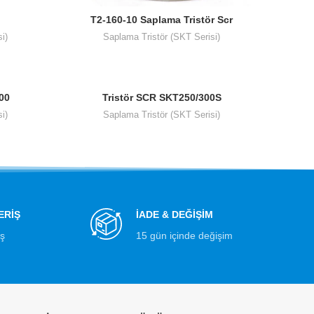
T2-160-10 Saplama Tristör Scr
i)
Saplama Tristör (SKT Serisi)
00
Tristör SCR SKT250/300S
i)
Saplama Tristör (SKT Serisi)
ERİŞ
İADE & DEĞİŞİM
iş
15 gün içinde değişim