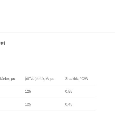
RI
kürler, µs
(diT/dt)kritik, A/ µs
Sıcaklık, °C/W
125
0,55
125
0,45