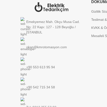
DOKÜM
Gizlilik S
Teslimat &
Emekyemez Mah. Okçu Musa Cad.
No: 22 Kapı: 127 - 128 Beyoğlu /
KVKK & Ön
İSTANBUL
Mesafeli S
okan@kmrotomasyon.com
+90 553 613 95 94
+90 542 715 34 58