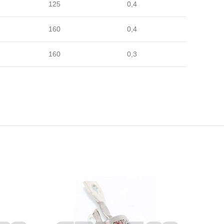
125
0,4
160
0,4
160
0,3