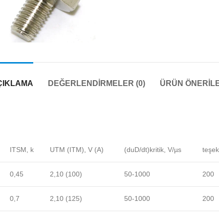
ÇIKLAMA
DEĞERLENDIRMELER (0)
ÜRÜN ÖNERILE
ITSM, k
UTM (ITM), V (A)
(duD/dt)kritik, V/µs
teşek
0,45
2,10 (100)
50-1000
200
0,7
2,10 (125)
50-1000
200