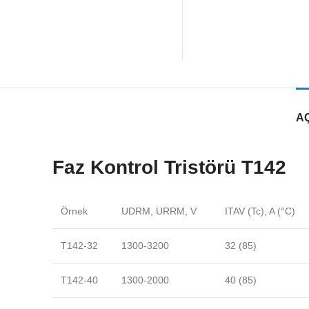
A
Faz Kontrol Tristörü T142
Örnek
UDRM, URRM, V
ITAV (Tc), A (°C)
T142-32
1300-3200
32 (85)
T142-40
1300-2000
40 (85)