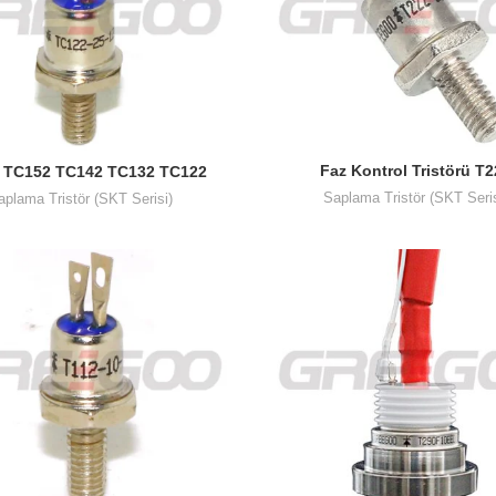
Faz Kontrol Tristörü T
k TC152 TC142 TC132 TC122
TC112
Saplama Tristör (SKT Seris
aplama Tristör (SKT Serisi)