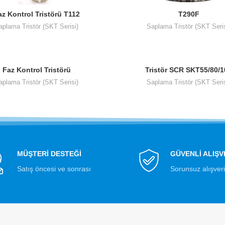
T290F
az Kontrol Tristörü T112
Saplama Tristör (SKT Seris
aplama Tristör (SKT Serisi)
Faz Kontrol Tristörü
Tristör SCR SKT55/80/1
ST80/100/130/150S
aplama Tristör (SKT Serisi)
Saplama Tristör (SKT Seris
MÜŞTERİ DESTEĞİ
GÜVENLİ ALIŞV
Satış öncesi ve sonrası
Sorunsuz alışver