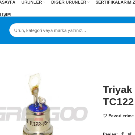
ASAYFA
ÜRÜNLER
DİĞER ÜRÜNLER
SERTİFİKALARIMI
TİŞİM
Triya
TC122
Favorilerime
Paylaş