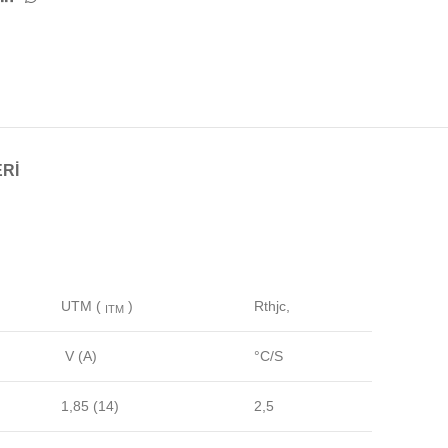
RI
UTM (
)
Rthjc,
ITM
V (A)
°C/S
1,85 (14)
2,5