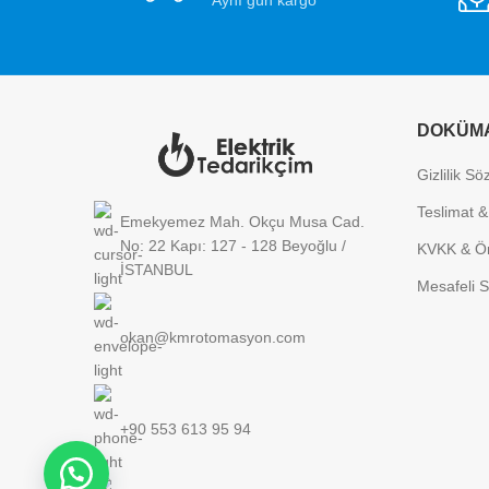
DOKÜM
Gizlilik S
Teslimat &
Emekyemez Mah. Okçu Musa Cad.
No: 22 Kapı: 127 - 128 Beyoğlu /
KVKK & Ön
İSTANBUL
Mesafeli S
okan@kmrotomasyon.com
+90 553 613 95 94