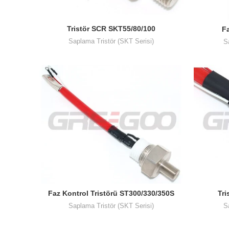
Tristör SCR SKT55/80/100
Fa
Saplama Tristör (SKT Serisi)
S
Faz Kontrol Tristörü ST300/330/350S
Tri
Saplama Tristör (SKT Serisi)
S