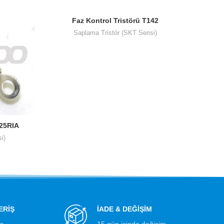
Faz Kontrol Tristörü T142
Saplama Tristör (SKT Serisi)
/25RIA
i)
ERİŞ
İADE & DEĞİŞİM
iş
15 gün içinde değişim