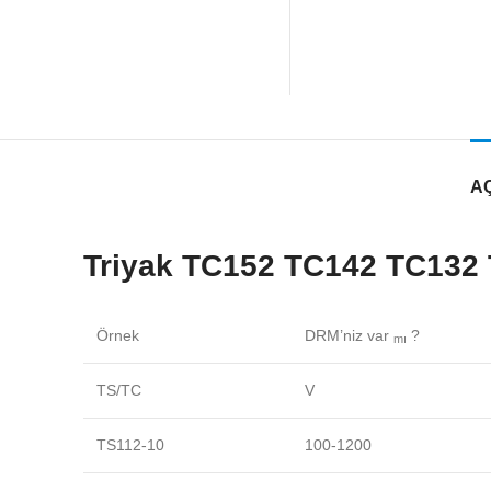
A
Triyak TC152 TC142 TC132
Örnek
DRM’niz var
?
mı
TS/TC
V
TS112-10
100-1200