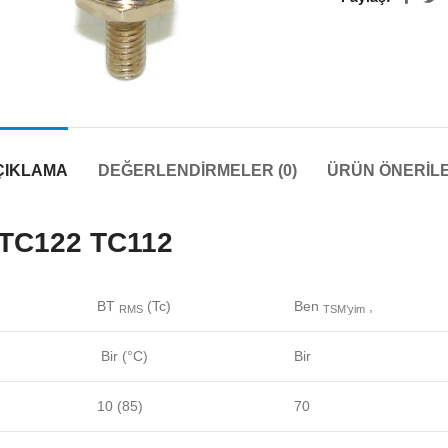
ÇIKLAMA
DEĞERLENDIRMELER (0)
ÜRÜN ÖNERILE
 TC122 TC112
BT
(Tc)
Ben
,
RMS
TSM’yim
Bir (°C)
Bir
10 (85)
70