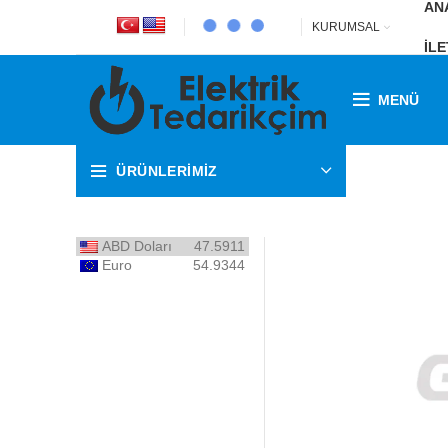
AN
KURUMSAL
İLE
MENÜ
ÜRÜNLERİMİZ
ABD Doları
47.5911
Euro
54.9344