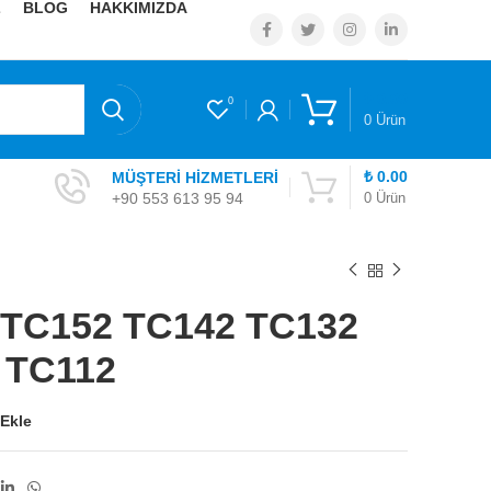
Z
BLOG
HAKKIMIZDA
₺
0.00
0
0
Ürün
₺
0.00
MÜŞTERİ HİZMETLERİ
+90 553 613 95 94
0
Ürün
k TC152 TC142 TC132
 TC112
 Ekle