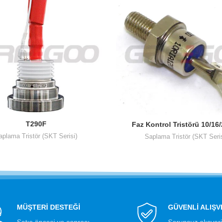
T290F
Faz Kontrol Tristörü 10/16
aplama Tristör (SKT Serisi)
Saplama Tristör (SKT Seris
MÜŞTERİ DESTEĞİ
GÜVENLİ ALIŞV
Satış öncesi ve sonrası
Sorunsuz alışver