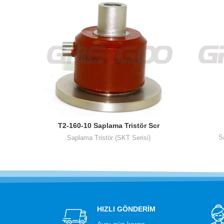
T2-160-10 Saplama Tristör Scr
S
Saplama Tristör (SKT Serisi)
HIZLI GÖNDERİM
Aynı gün kargo